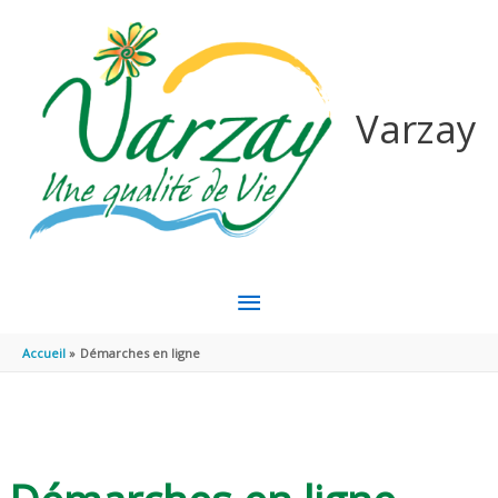
Aller au contenu
Aller au pied de page
Varzay
MENU
PRINCIPAL
Accueil
Démarches en ligne