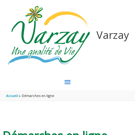
Aller au contenu
Aller au pied de page
Varzay
MENU
PRINCIPAL
Accueil
Démarches en ligne