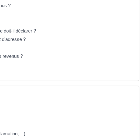
enus ?
doit-il déclarer ?
 d'adresse ?
ts revenus ?
lamation, ...)