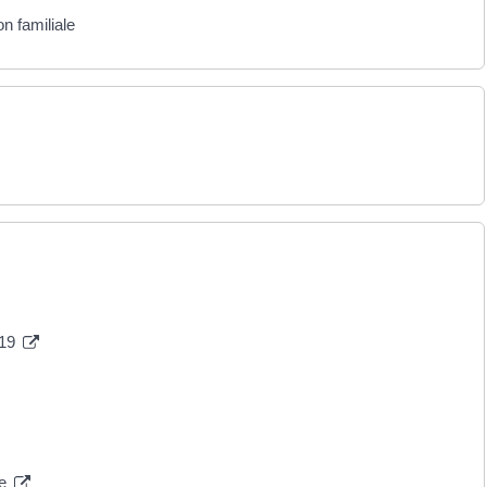
n familiale
019
ée