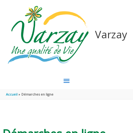
Aller au contenu
Aller au pied de page
Varzay
MENU
PRINCIPAL
Accueil
Démarches en ligne