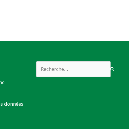
Rechercher :
rme
es données