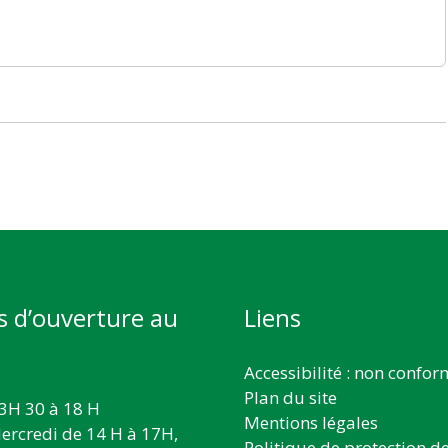
s d’ouverture au
Liens
Accessibilité : non confo
Plan du site
3H 30 à 18 H
Mentions légales
ercredi de 14 H à 17H,
Politique de protection d