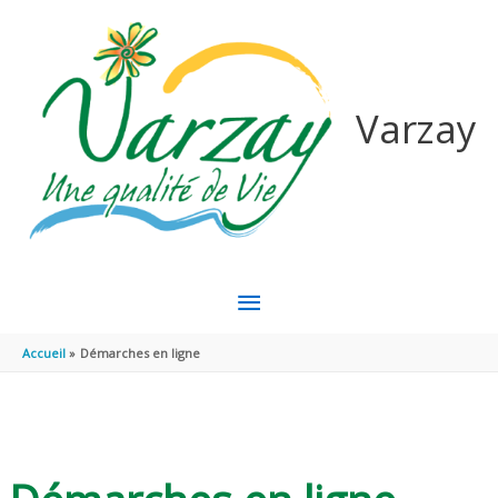
Aller au contenu
Aller au pied de page
Varzay
MENU
PRINCIPAL
Accueil
Démarches en ligne