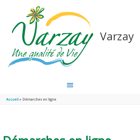
Aller au contenu
Aller au pied de page
Varzay
MENU
PRINCIPAL
Accueil
Démarches en ligne