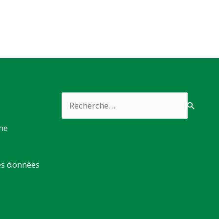
Rechercher :
rme
es données