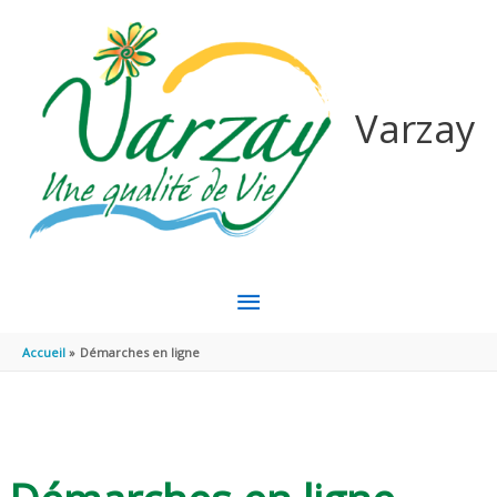
Aller au contenu
Aller au pied de page
Varzay
MENU
PRINCIPAL
Accueil
Démarches en ligne