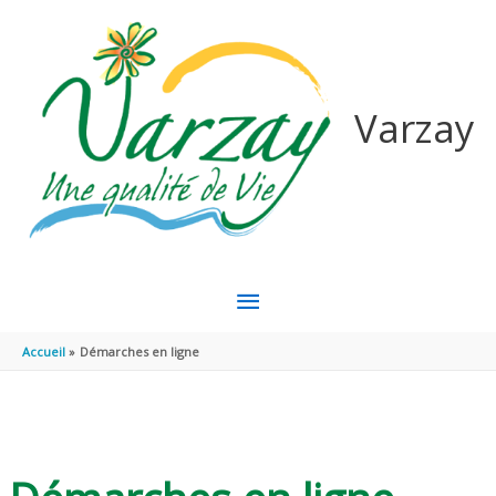
Aller au contenu
Aller au pied de page
Varzay
MENU
PRINCIPAL
Accueil
Démarches en ligne