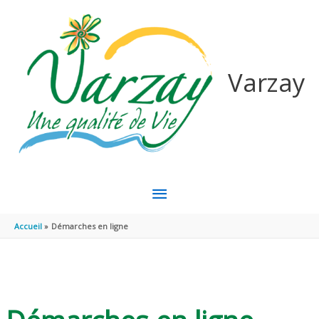
Aller au contenu
Aller au pied de page
Varzay
MENU
PRINCIPAL
Accueil
Démarches en ligne