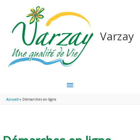
Aller au contenu
Aller au pied de page
Varzay
MENU
PRINCIPAL
Accueil
Démarches en ligne