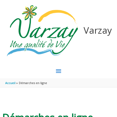
Aller au contenu
Aller au pied de page
Varzay
MENU
PRINCIPAL
Accueil
Démarches en ligne