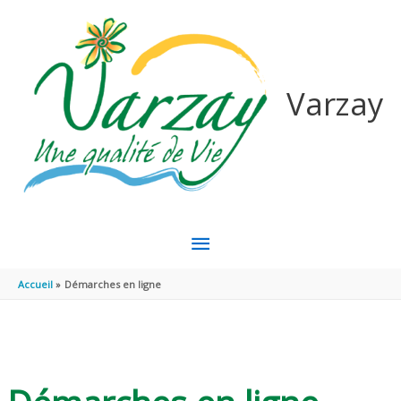
Aller au contenu
Aller au pied de page
Varzay
MENU
PRINCIPAL
Accueil
Démarches en ligne