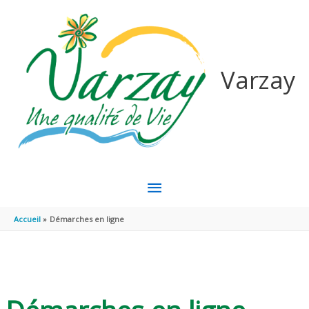
Aller au contenu
Aller au pied de page
Varzay
MENU
PRINCIPAL
Accueil
Démarches en ligne