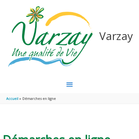
Aller au contenu
Aller au pied de page
Varzay
MENU
PRINCIPAL
Accueil
Démarches en ligne