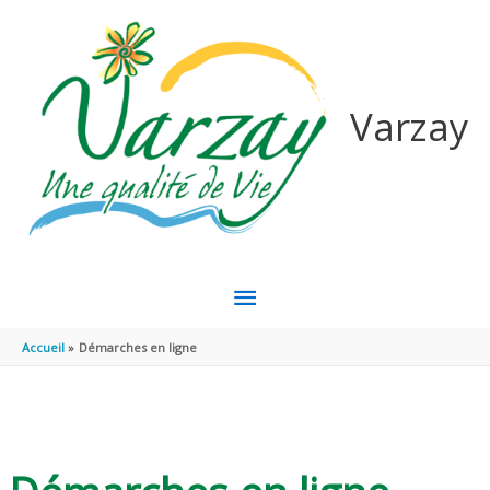
Aller au contenu
Aller au pied de page
Varzay
MENU
PRINCIPAL
Accueil
Démarches en ligne