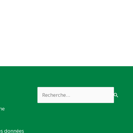
Rechercher :
rme
es données