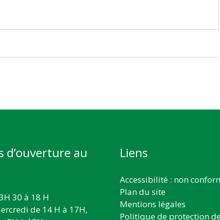
s d’ouverture au
Liens
Accessibilité : non confo
Plan du site
3H 30 à 18 H
Mentions légales
ercredi de 14 H à 17H,
Politique de protection d