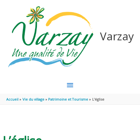
Aller au contenu
Aller au pied de page
Varzay
MENU
PRINCIPAL
Accueil
Vie du village
Patrimoine et Tourisme
L’église