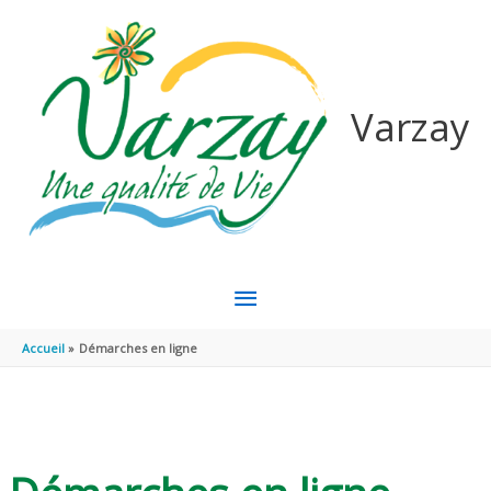
Aller au contenu
Aller au pied de page
Varzay
MENU
PRINCIPAL
Accueil
Démarches en ligne