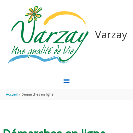
Aller au contenu
Aller au pied de page
Varzay
MENU
PRINCIPAL
Accueil
Démarches en ligne