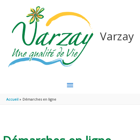
Aller au contenu
Aller au pied de page
Varzay
MENU
PRINCIPAL
Accueil
Démarches en ligne