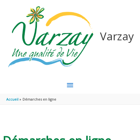
Aller au contenu
Aller au pied de page
Varzay
MENU
PRINCIPAL
Accueil
Démarches en ligne