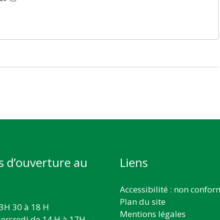
s d’ouverture au
Liens
Accessibilité : non confo
Plan du site
3H 30 à 18 H
Mentions légales
ercredi de 14 H à 17H,