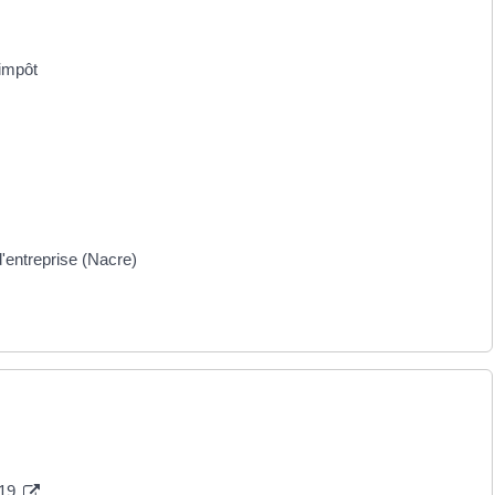
'impôt
'entreprise (Nacre)
019