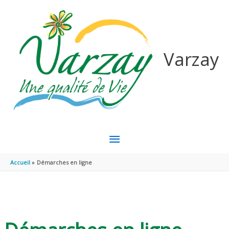
Aller au contenu
Aller au pied de page
Varzay
MENU
PRINCIPAL
Accueil
Démarches en ligne