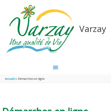
Aller au contenu
Aller au pied de page
Varzay
MENU
PRINCIPAL
Accueil
Démarches en ligne