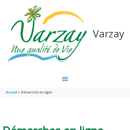
Aller au contenu
Aller au pied de page
Varzay
MENU
PRINCIPAL
Accueil
Démarches en ligne