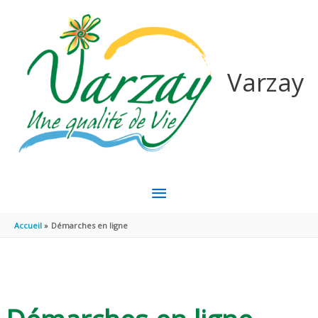
Aller au contenu
Aller au pied de page
Varzay
MENU
PRINCIPAL
Accueil
Démarches en ligne