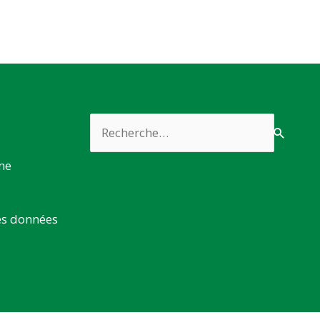
Rechercher :
rme
es données