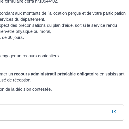
 le formulaire
cerfa n°10544*02
,
pondant aux montants de l'allocation perçue et de votre participation
services du département,
pect des préconisations du plan d'aide, soit si le service rendu
bien-être physique ou moral,
 de 30 jours.
e engager un recours contentieux.
ormer un
recours administratif préalable obligatoire
en saisissant
sé de réception.
ion
de la décision contestée.