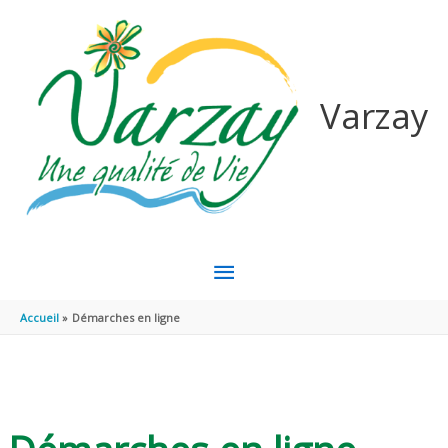
Aller au contenu
Aller au pied de page
Varzay
MENU
PRINCIPAL
Accueil
Démarches en ligne