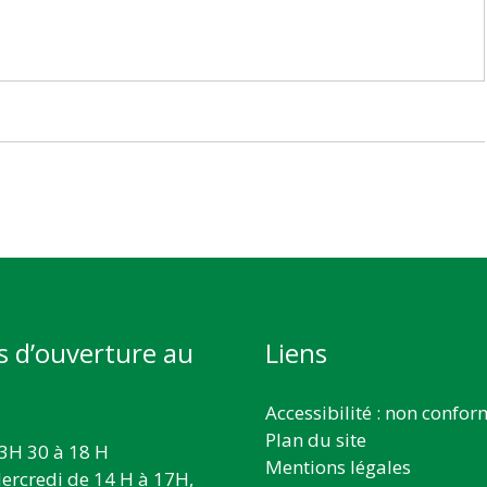
s d’ouverture au
Liens
Accessibilité : non confo
Plan du site
3H 30 à 18 H
Mentions légales
ercredi de 14 H à 17H,