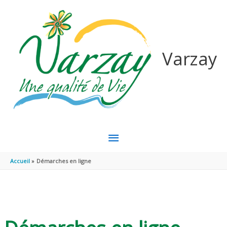
Aller au contenu
Aller au pied de page
Varzay
MENU
PRINCIPAL
Accueil
Démarches en ligne