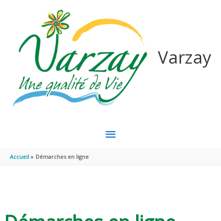
Aller au contenu
Aller au pied de page
Varzay
MENU
PRINCIPAL
Accueil
Démarches en ligne