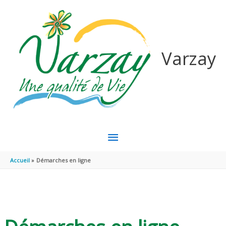
Aller au contenu
Aller au pied de page
Varzay
MENU
PRINCIPAL
Accueil
Démarches en ligne