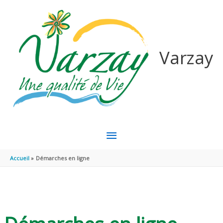
Aller au contenu
Aller au pied de page
Varzay
MENU
PRINCIPAL
Accueil
Démarches en ligne