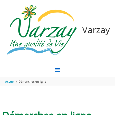
Aller au contenu
Aller au pied de page
Varzay
MENU
PRINCIPAL
Accueil
Démarches en ligne