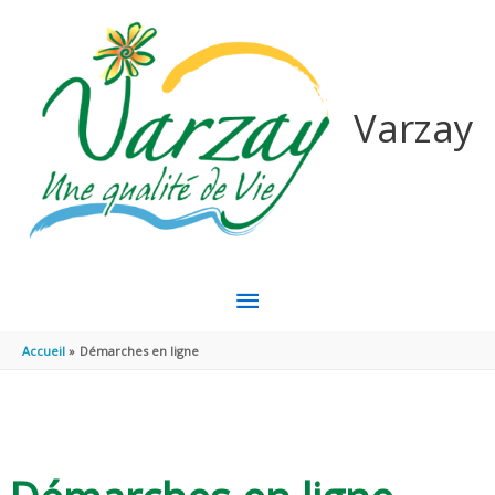
Aller au contenu
Aller au pied de page
Varzay
MENU
PRINCIPAL
Accueil
Démarches en ligne