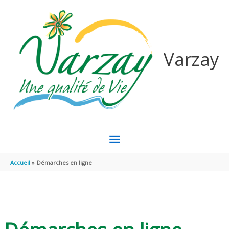
Aller au contenu
Aller au pied de page
Varzay
MENU
PRINCIPAL
Accueil
Démarches en ligne