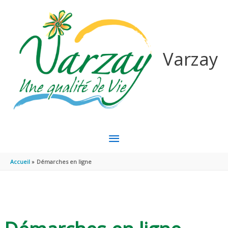
Aller au contenu
Aller au pied de page
Varzay
MENU
PRINCIPAL
Accueil
Démarches en ligne