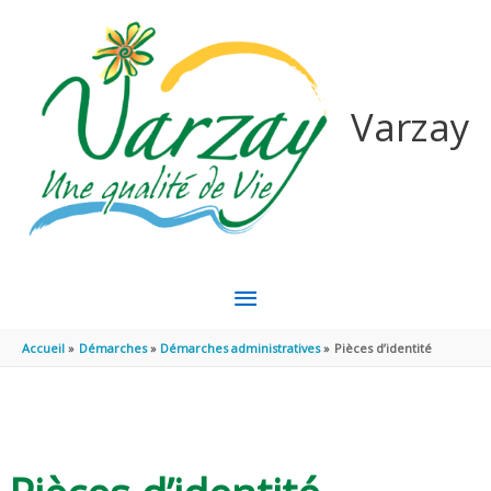
Aller au contenu
Aller au pied de page
Varzay
MENU
PRINCIPAL
Accueil
Démarches
Démarches administratives
Pièces d’identité