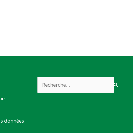
Rechercher :
rme
es données