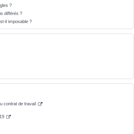
ègles ?
 différés ?
st-il imposable ?
 contrat de travail
019