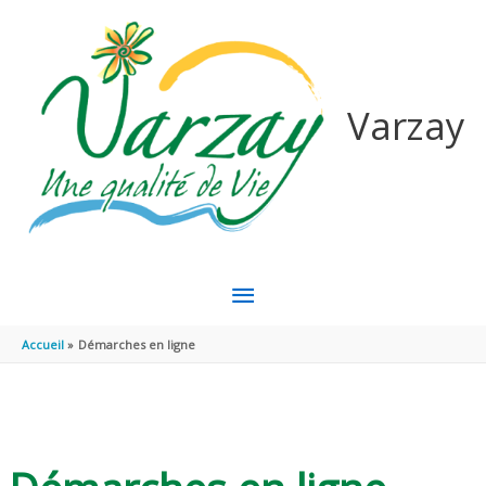
Aller au contenu
Aller au pied de page
Varzay
MENU
PRINCIPAL
Accueil
Démarches en ligne