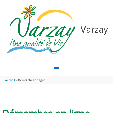
Aller au contenu
Aller au pied de page
Varzay
MENU
PRINCIPAL
Accueil
Démarches en ligne