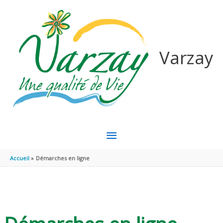
Aller au contenu
Aller au pied de page
Varzay
MENU
PRINCIPAL
Accueil
Démarches en ligne